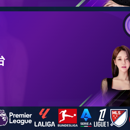
公司新闻
手开云网_开云网(中国)重科深度合作暨开云
车发电轴动力系统隆重发布
18日，中国重汽携手开云网_开云网(中国)重科深度合作暨开云网
红旗渠畔开云网_开云网(中国)重科，中国重汽与河南开云网_