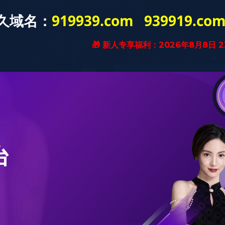
关于我们
产品展示
综合新闻
招贤纳士