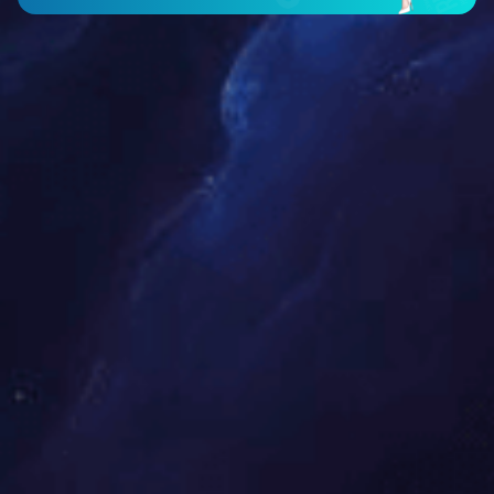
商用挂车桥