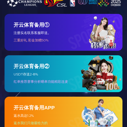
开云网_开云网
(中国)
压力容器（管道）用管
石油专用管
机械加工专用管
...
了解更多
更多信息前往开云网_开云网