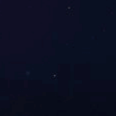
板坯
...
了解更多
更多信息前往开云网_开云网
(中国)特钢官网