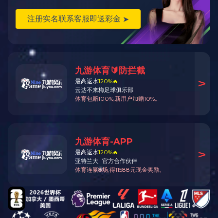
中国民营制
高新技术企
国家2025强
造业500强
业
基工程
产品系列
源於责
任 成於品质
开云网_开云网(中国)
|
商
用挂车桥
|
高导电棒
|
原料
钢坯